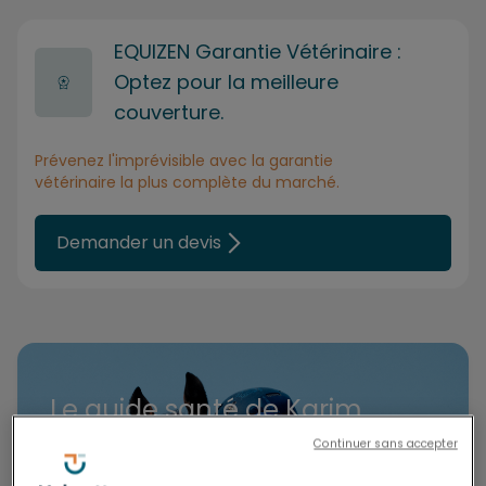
EQUIZEN Garantie Vétérinaire :
Actualités
Optez pour la meilleure
couverture.
Contact
Prévenez l'imprévisible avec la garantie
FAQ
vétérinaire la plus complète du marché.
Téléchargements
Demander un devis
Le guide santé de Karim
Laghouag
Continuer sans accepter