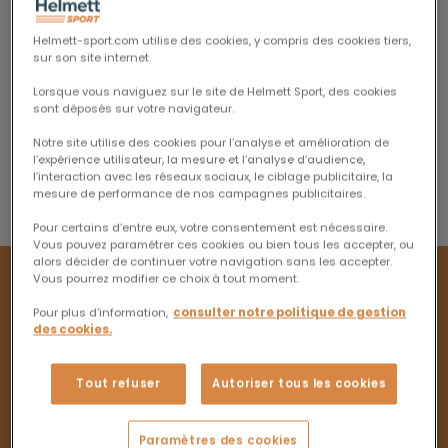
Karim Laghouag et Helmett Sport vous
dévoilent leurs conseils pour préparer votre
Helmett-sport.com utilise des cookies, y compris des cookies tiers,
sur son site internet.
équidé à la compétition.
Lorsque vous naviguez sur le site de Helmett Sport, des cookies
sont déposés sur votre navigateur.
Lire l'article
Notre site utilise des cookies pour l’analyse et amélioration de
l’expérience utilisateur, la mesure et l’analyse d’audience,
l’interaction avec les réseaux sociaux, le ciblage publicitaire, la
mesure de performance de nos campagnes publicitaires.
Pour certains d’entre eux, votre consentement est nécessaire.
Vous pouvez paramétrer ces cookies ou bien tous les accepter, ou
alors décider de continuer votre navigation sans les accepter.
Vous pourrez modifier ce choix à tout moment.
Pour plus d’information,
consulter notre politique de gestion
des cookies.
Assurances équitation
Tout refuser
Autoriser tous les cookies
Avec Helmett Sport,
Paramètres des cookies