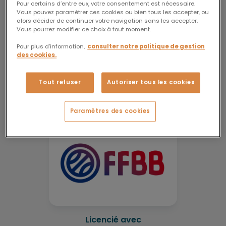
Pour certains d’entre eux, votre consentement est nécessaire.
Vous pouvez paramétrer ces cookies ou bien tous les accepter, ou
alors décider de continuer votre navigation sans les accepter.
Actualités
Vous pourrez modifier ce choix à tout moment.
Pour plus d’information,
consulter notre politique de gestion
Contact
des cookies.
FAQ
Tout refuser
Autoriser tous les cookies
Licencié avec
licence classique
Téléchargements
Paramètres des cookies
Licencié avec